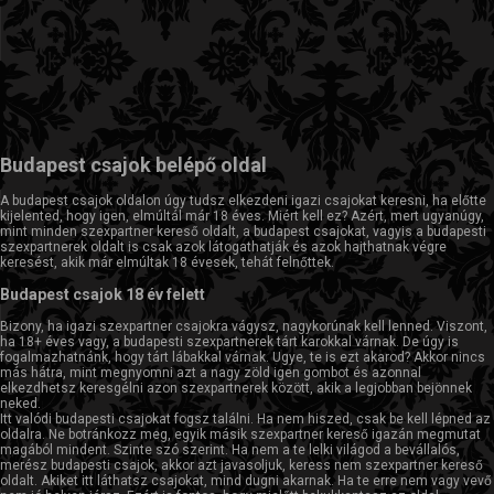
Budapest csajok belépő oldal
A budapest csajok oldalon úgy tudsz elkezdeni igazi csajokat keresni, ha előtte
kijelented, hogy igen, elmúltál már 18 éves. Miért kell ez? Azért, mert ugyanúgy,
mint minden szexpartner kereső oldalt, a budapest csajokat, vagyis a budapesti
szexpartnerek oldalt is csak azok látogathatják és azok hajthatnak végre
keresést, akik már elmúltak 18 évesek, tehát felnőttek.
Budapest csajok 18 év felett
Bizony, ha igazi szexpartner csajokra vágysz, nagykorúnak kell lenned. Viszont,
ha 18+ éves vagy, a budapesti szexpartnerek tárt karokkal várnak. De úgy is
fogalmazhatnánk, hogy tárt lábakkal várnak. Ugye, te is ezt akarod? Akkor nincs
más hátra, mint megnyomni azt a nagy zöld igen gombot és azonnal
elkezdhetsz keresgélni azon szexpartnerek között, akik a legjobban bejönnek
neked.
Itt valódi budapesti csajokat fogsz találni. Ha nem hiszed, csak be kell lépned az
oldalra. Ne botránkozz meg, egyik másik szexpartner kereső igazán megmutat
magából mindent. Szinte szó szerint. Ha nem a te lelki világod a bevállalós,
merész budapesti csajok, akkor azt javasoljuk, keress nem szexpartner kereső
oldalt. Akiket itt láthatsz csajokat, mind dugni akarnak. Ha te erre nem vagy vevő