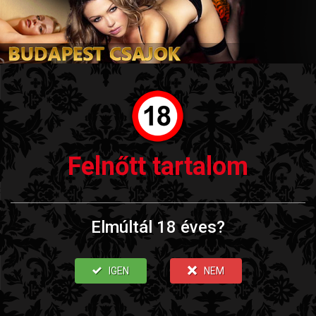
Felnőtt tartalom
Elmúltál 18 éves?
IGEN
NEM